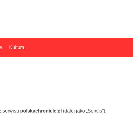
e
Kultura
 z serwisu
polskachronicle.pl
(dalej jako „Serwis”).