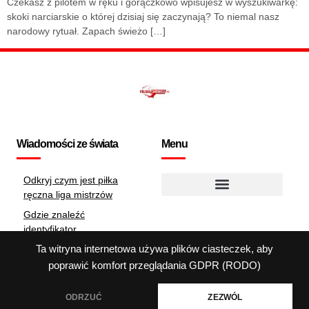
Czekasz z pilotem w ręku i gorączkowo wpisujesz w wyszukiwarkę:
skoki narciarskie o której dzisiaj się zaczynają? To niemal nasz
narodowy rytuał. Zapach świeżo […]
Wiadomości ze świata
Menu
Odkryj czym jest piłka
ręczna liga mistrzów
Polityka dotycząca plików cookie
Gdzie znaleźć
identyfikator
zobowiązania?
Ta witryna internetowa używa plików ciasteczek, aby
Jak illa szkuryn Zmienił
poprawić komfort przeglądania
GDPR (RODO)
Oblicze Polskiej Ligi
ODRZUĆ
ZEZWÓL