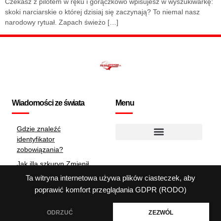
Czekasz z pilotem w ręku i gorączkowo wpisujesz w wyszukiwarkę:
skoki narciarskie o której dzisiaj się zaczynają? To niemal nasz
narodowy rytuał. Zapach świeżo […]
Wiadomości ze świata
Menu
Gdzie znaleźć
identyfikator
Polityka dotycząca plików cookie
zobowiązania?
Jak illa szkuryn Zmienił
Oblicze Polskiej Ligi
Ta witryna internetowa używa plików ciasteczek, aby
Finał marzeń: puchar
poprawić komfort przeglądania
GDPR (RODO)
polski 2025 w pigułce
ODRZUĆ
ZEZWÓL