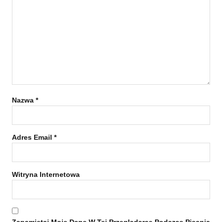
Nazwa
*
Adres Email
*
Witryna Internetowa
Zapamiętaj Moje Dane W Tej Przeglądarce Podczas Pisania