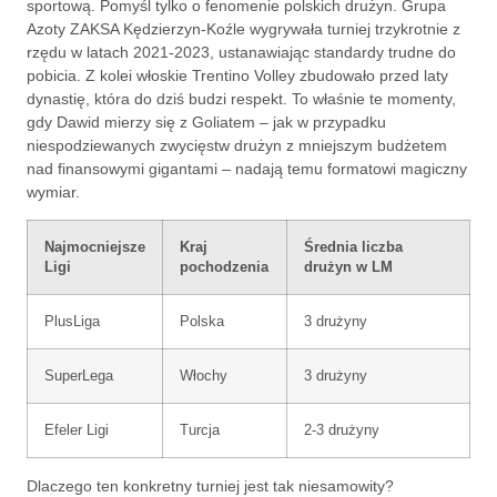
sportową. Pomyśl tylko o fenomenie polskich drużyn. Grupa
Azoty ZAKSA Kędzierzyn-Koźle wygrywała turniej trzykrotnie z
rzędu w latach 2021-2023, ustanawiając standardy trudne do
pobicia. Z kolei włoskie Trentino Volley zbudowało przed laty
dynastię, która do dziś budzi respekt. To właśnie te momenty,
gdy Dawid mierzy się z Goliatem – jak w przypadku
niespodziewanych zwycięstw drużyn z mniejszym budżetem
nad finansowymi gigantami – nadają temu formatowi magiczny
wymiar.
Najmocniejsze
Kraj
Średnia liczba
Ligi
pochodzenia
drużyn w LM
PlusLiga
Polska
3 drużyny
SuperLega
Włochy
3 drużyny
Efeler Ligi
Turcja
2-3 drużyny
Dlaczego ten konkretny turniej jest tak niesamowity?