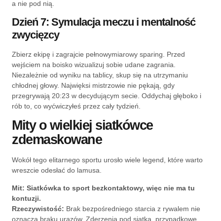
a nie pod nią.
Dzień 7: Symulacja meczu i mentalność
zwycięzcy
Zbierz ekipę i zagrajcie pełnowymiarowy sparing. Przed
wejściem na boisko wizualizuj sobie udane zagrania.
Niezależnie od wyniku na tablicy, skup się na utrzymaniu
chłodnej głowy. Najwięksi mistrzowie nie pękają, gdy
przegrywają 20:23 w decydującym secie. Oddychaj głęboko i
rób to, co wyćwiczyłeś przez cały tydzień.
Mity o wielkiej siatkówce
zdemaskowane
Wokół tego elitarnego sportu urosło wiele legend, które warto
wreszcie odesłać do lamusa.
Mit: Siatkówka to sport bezkontaktowy, więc nie ma tu
kontuzji.
Rzeczywistość:
Brak bezpośredniego starcia z rywalem nie
oznacza braku urazów. Zderzenia pod siatką, przypadkowe