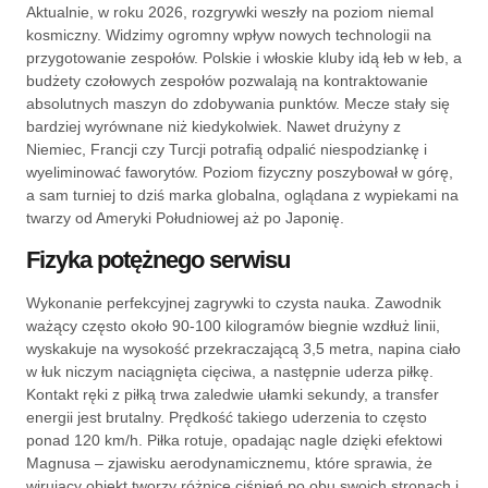
Aktualnie, w roku 2026, rozgrywki weszły na poziom niemal
kosmiczny. Widzimy ogromny wpływ nowych technologii na
przygotowanie zespołów. Polskie i włoskie kluby idą łeb w łeb, a
budżety czołowych zespołów pozwalają na kontraktowanie
absolutnych maszyn do zdobywania punktów. Mecze stały się
bardziej wyrównane niż kiedykolwiek. Nawet drużyny z
Niemiec, Francji czy Turcji potrafią odpalić niespodziankę i
wyeliminować faworytów. Poziom fizyczny poszybował w górę,
a sam turniej to dziś marka globalna, oglądana z wypiekami na
twarzy od Ameryki Południowej aż po Japonię.
Fizyka potężnego serwisu
Wykonanie perfekcyjnej zagrywki to czysta nauka. Zawodnik
ważący często około 90-100 kilogramów biegnie wzdłuż linii,
wyskakuje na wysokość przekraczającą 3,5 metra, napina ciało
w łuk niczym naciągnięta cięciwa, a następnie uderza piłkę.
Kontakt ręki z piłką trwa zaledwie ułamki sekundy, a transfer
energii jest brutalny. Prędkość takiego uderzenia to często
ponad 120 km/h. Piłka rotuje, opadając nagle dzięki efektowi
Magnusa – zjawisku aerodynamicznemu, które sprawia, że
wirujący obiekt tworzy różnicę ciśnień po obu swoich stronach i