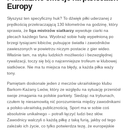
Europy
Słyszysz ten specyficzny huk? To dźwięk piłki uderzanej z
prędkością przekraczającą 130 kilometrów na godzinę, który
sprawia, że
liga mistrzów siatkarzy
wywołuje ciarki na
plecach każdego fana. Wyobraź sobie halę wypełnioną po
brzegi tysiącami kibiców, pulsujące światła i zawodników
zawieszonych w powietrzu niczym postacie z gier wideo.
Właśnie tam, na styku ludzkich możliwości i bezwzględnej
rywalizacji, toczy się bój o najcenniejsze trofeum w klubowej
siatkówce. Nie ma tu miejsca na błędy, a każda piłka waży
tony.
Pamiętam doskonale jeden z meczów ukraińskiego klubu
Barkom-Każany Lwów, który ze względu na sytuację przeniósł
swoje zmagania na polskie parkiety. Siedząc na trybunach,
czułem tę niesamowitą nić porozumienia między zawodnikami
a polsko-ukraińską publicznością. Sport ma w sobie coś
absolutnie unikalnego – potrafi łączyć ludzi bez słów.
Zawodnicy walczyli o każdą piłkę z taką furią, jakby od tego
zależało ich życie, co tylko potwierdza tezę, że europejskie