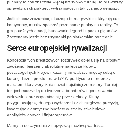
puchary to coś znacznie więcej niż zwykły turniej. To prawdziwy
sprawdzian charakteru, wytrzymałości i taktycznego geniuszu.
Jeśli chcesz zrozumieć, dlaczego te rozgrywki elektryzują całe
kontynenty, musisz spojrzeć poza same punkty na tablicy. To
gra potężnych emocji, budowania legend i upadku gigantów.
Zaczynamy jazdę bez trzymanki po siatkarskim panteonie.
Serce europejskiej rywalizacji
Koncepcja tych prestiżowych rozgrywek opiera się na prostym
założeniu: bierzemy absolutnie najlepsze kluby z
poszczególnych krajów i każemy im walczyć między sobą o
koronę. Brzmi prosto, prawda? W praktyce to morderczy
maraton, który weryfikuje nawet najsilniejsze rostery. Turniej
ten jest maszynką do tworzenia bohaterów i generowania
widowisk, które wspomina się przez dekady. Kluby
przygotowują się do tego wydarzenia z chirurgiczną precyzją,
inwestując gigantyczne budżety w sztaby szkoleniowe,
analityków danych i fizjoterapeutów.
Mamy tu do czynienia z najwyższą możliwą wartością