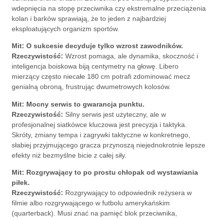
wdepnięcia na stopę przeciwnika czy ekstremalne przeciążenia
kolan i barków sprawiają, że to jeden z najbardziej
eksploatujących organizm sportów.
Mit: O sukcesie decyduje tylko wzrost zawodników.
Rzeczywistość:
Wzrost pomaga, ale dynamika, skoczność i
inteligencja boiskowa biją centymetry na głowę. Libero
mierzący często niecałe 180 cm potrafi zdominować mecz
genialną obroną, frustrując dwumetrowych kolosów.
Mit: Mocny serwis to gwarancja punktu.
Rzeczywistość:
Silny serwis jest użyteczny, ale w
profesjonalnej siatkówce kluczowa jest precyzja i taktyka.
Skróty, zmiany tempa i zagrywki taktyczne w konkretnego,
słabiej przyjmującego gracza przynoszą niejednokrotnie lepsze
efekty niż bezmyślne bicie z całej siły.
Mit: Rozgrywający to po prostu chłopak od wystawiania
piłek.
Rzeczywistość:
Rozgrywający to odpowiednik reżysera w
filmie albo rozgrywającego w futbolu amerykańskim
(quarterback). Musi znać na pamięć blok przeciwnika,