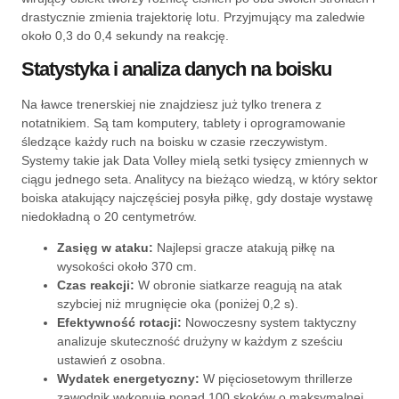
drastycznie zmienia trajektorię lotu. Przyjmujący ma zaledwie
około 0,3 do 0,4 sekundy na reakcję.
Statystyka i analiza danych na boisku
Na ławce trenerskiej nie znajdziesz już tylko trenera z
notatnikiem. Są tam komputery, tablety i oprogramowanie
śledzące każdy ruch na boisku w czasie rzeczywistym.
Systemy takie jak Data Volley mielą setki tysięcy zmiennych w
ciągu jednego seta. Analitycy na bieżąco wiedzą, w który sektor
boiska atakujący najczęściej posyła piłkę, gdy dostaje wystawę
niedokładną o 20 centymetrów.
Zasięg w ataku:
Najlepsi gracze atakują piłkę na
wysokości około 370 cm.
Czas reakcji:
W obronie siatkarze reagują na atak
szybciej niż mrugnięcie oka (poniżej 0,2 s).
Efektywność rotacji:
Nowoczesny system taktyczny
analizuje skuteczność drużyny w każdym z sześciu
ustawień z osobna.
Wydatek energetyczny:
W pięciosetowym thrillerze
zawodnik wykonuje ponad 100 skoków o maksymalnej