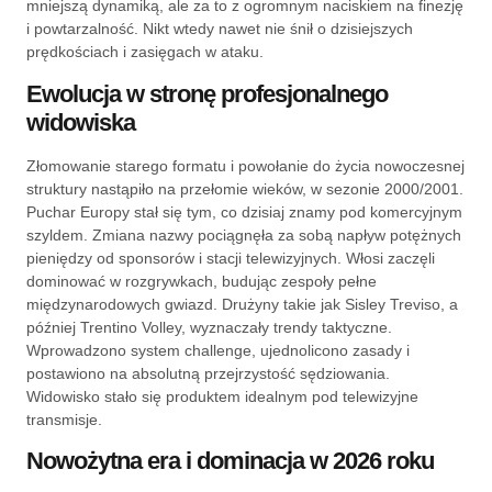
mniejszą dynamiką, ale za to z ogromnym naciskiem na finezję
i powtarzalność. Nikt wtedy nawet nie śnił o dzisiejszych
prędkościach i zasięgach w ataku.
Ewolucja w stronę profesjonalnego
widowiska
Złomowanie starego formatu i powołanie do życia nowoczesnej
struktury nastąpiło na przełomie wieków, w sezonie 2000/2001.
Puchar Europy stał się tym, co dzisiaj znamy pod komercyjnym
szyldem. Zmiana nazwy pociągnęła za sobą napływ potężnych
pieniędzy od sponsorów i stacji telewizyjnych. Włosi zaczęli
dominować w rozgrywkach, budując zespoły pełne
międzynarodowych gwiazd. Drużyny takie jak Sisley Treviso, a
później Trentino Volley, wyznaczały trendy taktyczne.
Wprowadzono system challenge, ujednolicono zasady i
postawiono na absolutną przejrzystość sędziowania.
Widowisko stało się produktem idealnym pod telewizyjne
transmisje.
Nowożytna era i dominacja w 2026 roku