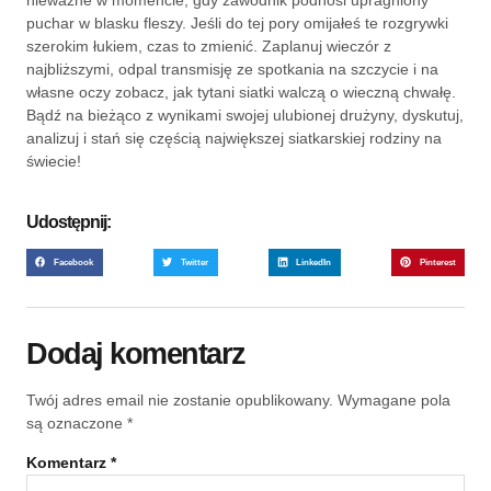
nieważne w momencie, gdy zawodnik podnosi upragniony
puchar w blasku fleszy. Jeśli do tej pory omijałeś te rozgrywki
szerokim łukiem, czas to zmienić. Zaplanuj wieczór z
najbliższymi, odpal transmisję ze spotkania na szczycie i na
własne oczy zobacz, jak tytani siatki walczą o wieczną chwałę.
Bądź na bieżąco z wynikami swojej ulubionej drużyny, dyskutuj,
analizuj i stań się częścią największej siatkarskiej rodziny na
świecie!
Udostępnij:
Facebook
Twitter
LinkedIn
Pinterest
Dodaj komentarz
Twój adres email nie zostanie opublikowany.
Wymagane pola
są oznaczone
*
Komentarz
*