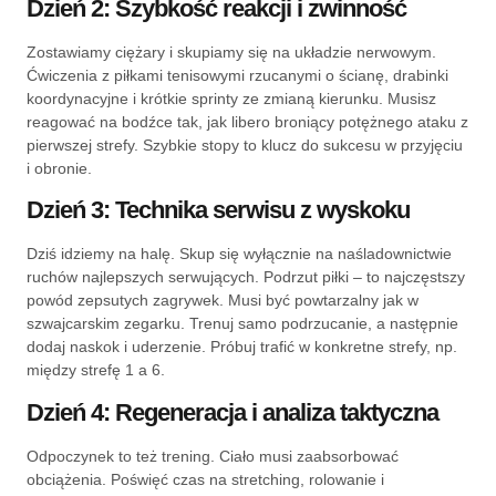
Dzień 2: Szybkość reakcji i zwinność
Zostawiamy ciężary i skupiamy się na układzie nerwowym.
Ćwiczenia z piłkami tenisowymi rzucanymi o ścianę, drabinki
koordynacyjne i krótkie sprinty ze zmianą kierunku. Musisz
reagować na bodźce tak, jak libero broniący potężnego ataku z
pierwszej strefy. Szybkie stopy to klucz do sukcesu w przyjęciu
i obronie.
Dzień 3: Technika serwisu z wyskoku
Dziś idziemy na halę. Skup się wyłącznie na naśladownictwie
ruchów najlepszych serwujących. Podrzut piłki – to najczęstszy
powód zepsutych zagrywek. Musi być powtarzalny jak w
szwajcarskim zegarku. Trenuj samo podrzucanie, a następnie
dodaj naskok i uderzenie. Próbuj trafić w konkretne strefy, np.
między strefę 1 a 6.
Dzień 4: Regeneracja i analiza taktyczna
Odpoczynek to też trening. Ciało musi zaabsorbować
obciążenia. Poświęć czas na stretching, rolowanie i