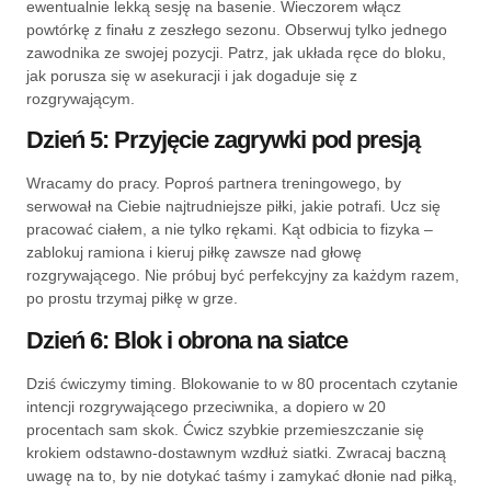
ewentualnie lekką sesję na basenie. Wieczorem włącz
powtórkę z finału z zeszłego sezonu. Obserwuj tylko jednego
zawodnika ze swojej pozycji. Patrz, jak układa ręce do bloku,
jak porusza się w asekuracji i jak dogaduje się z
rozgrywającym.
Dzień 5: Przyjęcie zagrywki pod presją
Wracamy do pracy. Poproś partnera treningowego, by
serwował na Ciebie najtrudniejsze piłki, jakie potrafi. Ucz się
pracować ciałem, a nie tylko rękami. Kąt odbicia to fizyka –
zablokuj ramiona i kieruj piłkę zawsze nad głowę
rozgrywającego. Nie próbuj być perfekcyjny za każdym razem,
po prostu trzymaj piłkę w grze.
Dzień 6: Blok i obrona na siatce
Dziś ćwiczymy timing. Blokowanie to w 80 procentach czytanie
intencji rozgrywającego przeciwnika, a dopiero w 20
procentach sam skok. Ćwicz szybkie przemieszczanie się
krokiem odstawno-dostawnym wzdłuż siatki. Zwracaj baczną
uwagę na to, by nie dotykać taśmy i zamykać dłonie nad piłką,