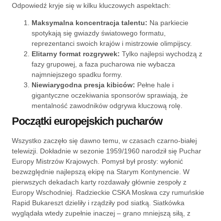
Odpowiedź kryje się w kilku kluczowych aspektach:
Maksymalna koncentracja talentu:
Na parkiecie
spotykają się gwiazdy światowego formatu,
reprezentanci swoich krajów i mistrzowie olimpijscy.
Elitarny format rozgrywek:
Tylko najlepsi wychodzą z
fazy grupowej, a faza pucharowa nie wybacza
najmniejszego spadku formy.
Niewiarygodna presja kibiców:
Pełne hale i
gigantyczne oczekiwania sponsorów sprawiają, że
mentalność zawodników odgrywa kluczową rolę.
Początki europejskich pucharów
Wszystko zaczęło się dawno temu, w czasach czarno-białej
telewizji. Dokładnie w sezonie 1959/1960 narodził się Puchar
Europy Mistrzów Krajowych. Pomysł był prosty: wyłonić
bezwzględnie najlepszą ekipę na Starym Kontynencie. W
pierwszych dekadach karty rozdawały głównie zespoły z
Europy Wschodniej. Radzieckie CSKA Moskwa czy rumuńskie
Rapid Bukareszt dzieliły i rządziły pod siatką. Siatkówka
wyglądała wtedy zupełnie inaczej – grano mniejszą siłą, z