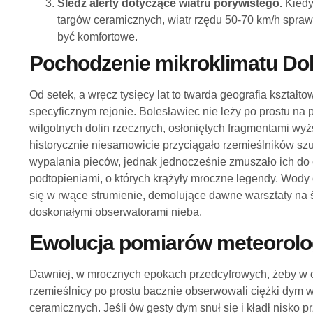
Śledź alerty dotyczące wiatru porywistego.
Kiedy
targów ceramicznych, wiatr rzędu 50-70 km/h sprawi
być komfortowe.
Pochodzenie mikroklimatu Do
Od setek, a wręcz tysięcy lat to twarda geografia kształt
specyficznym rejonie. Bolesławiec nie leży po prostu na p
wilgotnych dolin rzecznych, osłoniętych fragmentami wy
historycznie niesamowicie przyciągało rzemieślników szu
wypalania pieców, jednak jednocześnie zmuszało ich do 
podtopieniami, o których krążyły mroczne legendy. Wody
się w rwące strumienie, demolujące dawne warsztaty na ś
doskonałymi obserwatorami nieba.
Ewolucja pomiarów meteorolo
Dawniej, w mrocznych epokach przedcyfrowych, żeby w o
rzemieślnicy po prostu bacznie obserwowali ciężki dy
ceramicznych. Jeśli ów gęsty dym snuł się i kładł nisko p