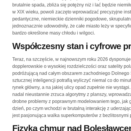
brutalnie spada, zbliża się potężny niż i lać będzie ni
w XIX wieku, powoli zaczęto wprowadzać precyzyjne ins
pedantyczne, niemieckie dzienniki pogodowe, skrupulatnie
jednoznacznie udowodniły, że całe miasto leży w specyfi
bardzo określone masy chłodu i wilgoci.
Współczesny stan i cyfrowe 
Teraz, na szczęście, w najnowszym roku 2026 dysponuj
dopplerowskie o wysokiej rozdzielczości oraz satelity p
podróżującą nad całym obszarem zachodniego Dolnego 
sztucznej inteligencji potrafią wyliczyć niemal co do minut
rynek główny, a na jakiej ulicy opad zupełnie nie wystąpi
nadal nieustannie zrzuca algorytmy z planszy, wprowad
drobne problemy z poprawnym modelowaniem tego, jak g
dzień, po czym wchodzi w brutalną interakcję z uderzaj
jest pasjonująca walka superkomputerów z bezlitosnymi 
Fizyka chmur nad Bolesławc