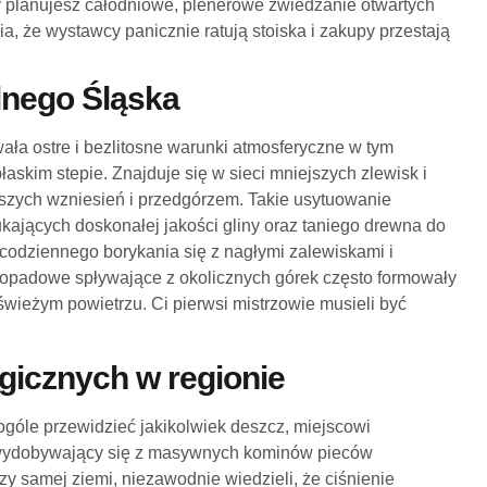
 planujesz całodniowe, plenerowe zwiedzanie otwartych
a, że wystawcy panicznie ratują stoiska i zakupy przestają
lnego Śląska
owała ostre i bezlitosne warunki atmosferyczne w tym
łaskim stepie. Znajduje się w sieci mniejszych zlewisk i
ższych wzniesień i przedgórzem. Takie usytuowanie
kających doskonałej jakości gliny oraz taniego drewna do
codziennego borykania się z nagłymi zalewiskami i
 opadowe spływające z okolicznych górek często formowały
wieżym powietrzu. Ci pierwsi mistrzowie musieli być
gicznych w regionie
góle przewidzieć jakikolwiek deszcz, miejscowi
m wydobywający się z masywnych kominów pieców
rzy samej ziemi, niezawodnie wiedzieli, że ciśnienie