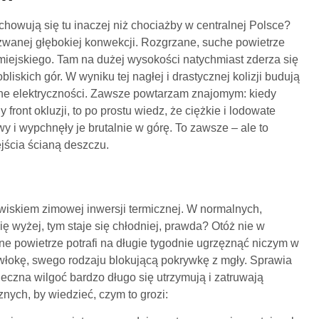
achowują się tu inaczej niż chociażby w centralnej Polsce?
 zwanej głębokiej konwekcji. Rozgrzane, suche powietrze
miejskiego. Tam na dużej wysokości natychmiast zderza się
liskich gór. W wyniku tej nagłej i drastycznej kolizji budują
łne elektryczności. Zawsze powtarzam znajomym: kiedy
 front okluzji, to po prostu wiedz, że ciężkie i lodowate
 i wypchnęły je brutalnie w górę. To zawsze – ale to
ejścia ścianą deszczu.
wiskiem zimowej inwersji termicznej. W normalnych,
 wyżej, tym staje się chłodniej, prawda? Otóż nie w
e powietrze potrafi na długie tygodnie ugrzęznąć niczym w
włokę, swego rodzaju blokującą pokrywkę z mgły. Sprawia
leczna wilgoć bardzo długo się utrzymują i zatruwają
nych, by wiedzieć, czym to grozi: