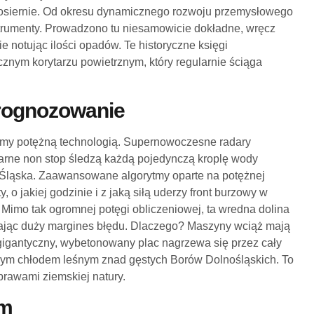
emiłosiernie. Od okresu dynamicznego rozwoju przemysłowego
trumenty. Prowadzono tu niesamowicie dokładne, wręcz
 notując ilości opadów. Te historyczne księgi
cznym korytarzu powietrznym, który regularnie ściąga
prognozowanie
emy potężną technologią. Supernowoczesne radary
olarne non stop śledzą każdą pojedynczą kroplę wody
Śląska. Zaawansowane algorytmy oparte na potężnej
y, o jakiej godzinie i z jaką siłą uderzy front burzowy w
. Mimo tak ogromnej potęgi obliczeniowej, ta wredna dolina
zając duży margines błędu. Dlaczego? Maszyny wciąż mają
igantyczny, wybetonowany plac nagrzewa się przez cały
ącym chłodem leśnym znad gęstych Borów Dolnośląskich. To
prawami ziemskiej natury.
em