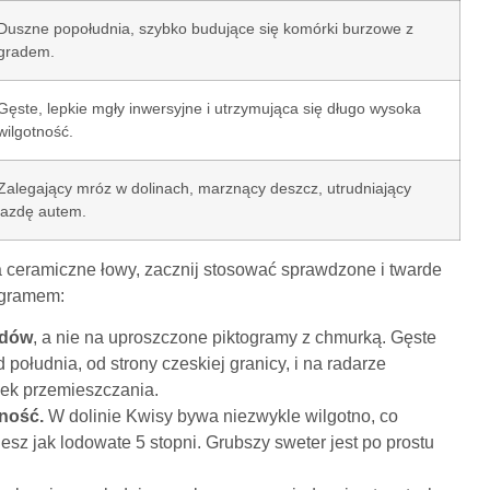
Duszne popołudnia, szybko budujące się komórki burzowe z
gradem.
Gęste, lepkie mgły inwersyjne i utrzymująca się długo wysoka
wilgotność.
Zalegający mróz w dolinach, marznący deszcz, utrudniający
jazdę autem.
 ceramiczne łowy, zacznij stosować sprawdzone i twarde
ogramem:
adów
, a nie na uproszczone piktogramy z chmurką. Gęste
 południa, od strony czeskiej granicy, i na radarze
nek przemieszczania.
tność.
W dolinie Kwisy bywa niezwykle wilgotno, co
sz jak lodowate 5 stopni. Grubszy sweter jest po prostu