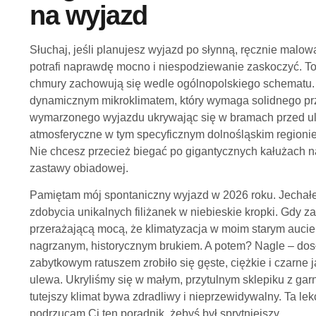
na wyjazd
Słuchaj, jeśli planujesz wyjazd po słynną, ręcznie malo
potrafi naprawdę mocno i niespodziewanie zaskoczyć. To 
chmury zachowują się wedle ogólnopolskiego schematu. O
dynamicznym mikroklimatem, który wymaga solidnego prz
wymarzonego wyjazdu ukrywając się w bramach przed ule
atmosferyczne w tym specyficznym dolnośląskim regioni
Nie chcesz przecież biegać po gigantycznych kałużach na r
zastawy obiadowej.
Pamiętam mój spontaniczny wyjazd w 2026 roku. Jechałe
zdobycia unikalnych filiżanek w niebieskie kropki. Gdy z
przerażającą mocą, że klimatyzacja w moim starym aucie
nagrzanym, historycznym brukiem. A potem? Nagle – dos
zabytkowym ratuszem zrobiło się gęste, ciężkie i czarne 
ulewa. Ukryliśmy się w małym, przytulnym sklepiku z gar
tutejszy klimat bywa zdradliwy i nieprzewidywalny. Ta le
podrzucam Ci ten poradnik, żebyś był sprytniejszy.