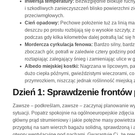
Inwersja temperatury:
Bezwzględnie blokuje ruchy
i szkodliwych zanieczyszczeń blisko powierzchni z
przeciwmgłowych.
Cień opadowy:
Pechowe położenie tuż za linią m
deszczu po prostu rozbijają się o wysokie szczyty,
podczas gdy kilka kilometrów dalej potrafią lać się h
Mordercza cyrkulacja fenowa:
Bardzo silny, bardz
zboczach gór, potrafi w zaledwie cztery godziny po
roztapiając zalegający śnieg i zamieniając ulice w 
Albedo miejskiej kostki:
Nagrzana w lipcowym, pa
dużo ciepła późnymi, gwieździstymi wieczorami, c
przymrozkiem, niszcząc jednak roślinność miejską 
Dzień 1: Sprawdzenie frontów
Zawsze – podkreślam, zawsze – zaczynaj planowanie wy
sytuacji. Popatrz spokojnie na ogólnoeuropejskie zdjęcia 
główny prąd strumieniowy i jakie potężne masy powietrza
przygotuj na sam wierzch bagażu solidną, sprawdzoną i a
otwory wentylacyjne pod pachami. Gwarantuję Ci, że prędz