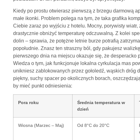
Kiedy po prostu otwierasz pierwszą z brzegu darmową apli
małe ikonki. Problem polega na tym, że taka grafika komp
Ciebie zaraz po wyjściu z hotelu. Mocny, porywisty wiatr,
drastycznie obniżyć temperaturę odczuwalną. Z kolei spe
dolin – sprawia, że potężne letnie burze potrafią zatrzy
popołudnie. Znasz ten straszny ból, gdy pakujesz walizkę
pierwszego dnia na miejscu okazuje się, że desperacko po
Wiedza o tym, jak funkcjonuje lokalna cyrkulacja mas po
unikniesz zablokowanych przez gołoledź, wąskich dróg d
piękny, suchy spacer po okolicznych borach, oszczędzaj
by mieć punkt odniesienia:
Pora roku
Średnia temperatura w
dzień
Wiosna (Marzec – Maj)
Od 8°C do 20°C