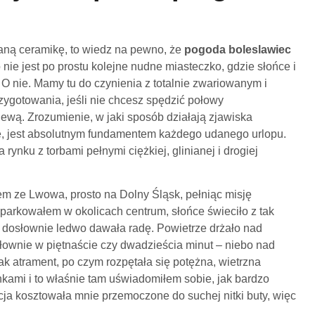
waną ceramikę, to wiedz na pewno, że
pogoda boleslawiec
nie jest po prostu kolejne nudne miasteczko, gdzie słońce i
 nie. Mamy tu do czynienia z totalnie zwariowanym i
ygotowania, jeśli nie chcesz spędzić połowy
wą. Zrozumienie, w jaki sposób działają zjawiska
e, jest absolutnym fundamentem każdego udanego urlopu.
ynku z torbami pełnymi ciężkiej, glinianej i drogiej
m ze Lwowa, prosto na Dolny Śląsk, pełniąc misję
aparkowałem w okolicach centrum, słońce świeciło z tak
 dosłownie ledwo dawała radę. Powietrze drżało nad
łownie w piętnaście czy dwadzieścia minut – niebo nad
jak atrament, po czym rozpętała się potężna, wietrzna
nkami i to właśnie tam uświadomiłem sobie, jak bardzo
kcja kosztowała mnie przemoczone do suchej nitki buty, więc