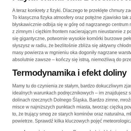
A teraz konkrety z fizyki. Dlaczego te przeklęte chmury z
To klasyczna fizyka atmosfery oraz potężne zjawisko tak
błyskawicznie odbija się w górę od nagrzanego centrum 
z zimnym i ciężkim frontem nacierającym nieustannie z pob
się gigantyczne, potwornie wysokie komórki burzowe pe
słyszysz w radiu, że bezlitośnie zbliża się aktywny chłodny
masy powierza w mgnieniu oka dogoniły nagrzane warstwy
absolutnie zawsze – kończy się istną, niemożliwą do prz
Termodynamika i efekt doliny
Mamy tu do czynienia ze stałym, bardzo dokuczliwym zja
idealnych warunkach podręcznikowych – im znajdujesz się
dolinach rzecznych Dolnego Śląska. Bardzo zimne, mroźn
misce w najniższych punktach miasta, tworząc ciężką po
to, że trujący smog ze starych kominów oraz naturalna, m
powietrze. Sprawdź kilka kluczowych pojęć meteorologicz