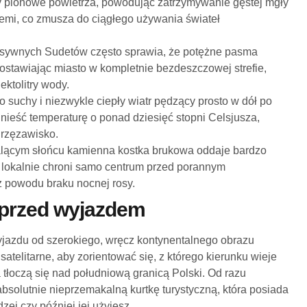
 pionowe powietrza, powodując zatrzymywanie gęstej mgły
iemi, co zmusza do ciągłego używania świateł
asywnych Sudetów często sprawia, że potężne pasma
 zostawiając miasto w kompletnie bezdeszczowej strefie,
ektolitry wody.
o suchy i niezwykle ciepły wiatr pędzący prosto w dół po
dnieść temperaturę o ponad dziesięć stopni Celsjusza,
grzęzawisko.
lącym słońcu kamienna kostka brukowa oddaje bardzo
o lokalnie chroni samo centrum przed porannym
z powodu braku nocnej rosy.
 przed wyjazdem
jazdu od szerokiego, wręcz kontynentalnego obrazu
satelitarne, aby zorientować się, z którego kierunku wieje
 tłoczą się nad południową granicą Polski. Od razu
bsolutnie nieprzemakalną kurtkę turystyczną, która posiada
ej czy później jej użyjesz.