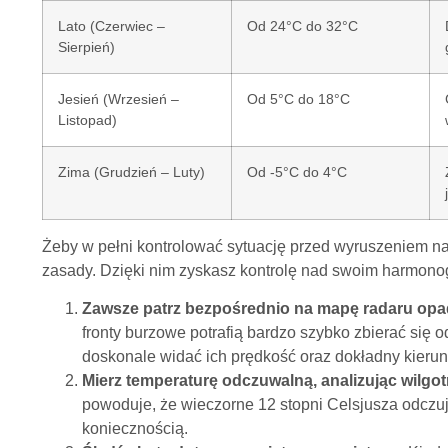
Lato (Czerwiec –
Od 24°C do 32°C
Sierpień)
Jesień (Wrzesień –
Od 5°C do 18°C
Listopad)
Zima (Grudzień – Luty)
Od -5°C do 4°C
Żeby w pełni kontrolować sytuację przed wyruszeniem na
zasady. Dzięki nim zyskasz kontrolę nad swoim harmon
Zawsze patrz bezpośrednio na mapę radaru op
fronty burzowe potrafią bardzo szybko zbierać się od
doskonale widać ich prędkość oraz dokładny kieru
Mierz temperaturę odczuwalną, analizując wilgo
powoduje, że wieczorne 12 stopni Celsjusza odczuje
koniecznością.