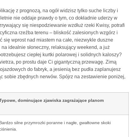
kację z prognozą, na ogół widzisz tylko suche liczby i
letnie nie oddaje prawdy o tym, co dokładnie uderzy w
 zrywający się niespodziewanie wzdłuż rzeki Kwisy, potrafi
cyficzna rzeźba terenu – bliskość zalesionych wzgórz i
mać się wprost nad miastem na całe, niezwykle duszne
 na idealnie słoneczny, relaksujący weekend, a już
trzebujesz ciepłej kurtki polarowej i solidnych kaloszy?
wietrza, po prostu daje Ci gigantyczną przewagę. Zimą
ojazdowych do fabryk, a jesienią bez pudła zaplanujesz
ąc sobie zbędnych nerwów. Spójrz na zestawienie poniżej,
Typowe, dominujące zjawiska zagrażające planom
Bardzo silne przymrozki poranne i nagłe, gwałtowne skoki
ciśnienia.