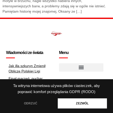
motyle w brzuchu, nagle wszystko nabiera innych,
intensywniejszych barw, a problemy zdają się w ogóle nie istnieć.
Pamiętam historię mojej znajomej, Oksany ze […]
Wiadomości ze świata
Menu
Jak illa szkuryn Zmienił
Oblicze Polskiej Ligi
Polityka dotycząca plików cookie
Finał marzeń: puchar
polski 2025 w pigułce
Ta witryna internetowa używa plików ciasteczek, aby
Najlepsze nowe filmy
poprawić komfort przeglądania
GDPR (RODO)
2025: Co warto obejrzeć
ODRZUĆ
ZEZWÓL