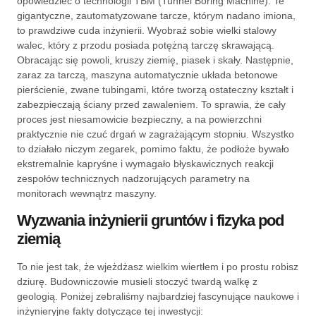
opowiedzieć o technologii TBM (Tunnel Boring Machine). Te
gigantyczne, zautomatyzowane tarcze, którym nadano imiona,
to prawdziwe cuda inżynierii. Wyobraź sobie wielki stalowy
walec, który z przodu posiada potężną tarczę skrawającą.
Obracając się powoli, kruszy ziemię, piasek i skały. Następnie,
zaraz za tarczą, maszyna automatycznie układa betonowe
pierścienie, zwane tubingami, które tworzą ostateczny kształt i
zabezpieczają ściany przed zawaleniem. To sprawia, że cały
proces jest niesamowicie bezpieczny, a na powierzchni
praktycznie nie czuć drgań w zagrażającym stopniu. Wszystko
to działało niczym zegarek, pomimo faktu, że podłoże bywało
ekstremalnie kapryśne i wymagało błyskawicznych reakcji
zespołów technicznych nadzorujących parametry na
monitorach wewnątrz maszyny.
Wyzwania inżynierii gruntów i fizyka pod
ziemią
To nie jest tak, że wjeżdżasz wielkim wiertłem i po prostu robisz
dziurę. Budowniczowie musieli stoczyć twardą walkę z
geologią. Poniżej zebraliśmy najbardziej fascynujące naukowe i
inżynieryjne fakty dotyczące tej inwestycji: