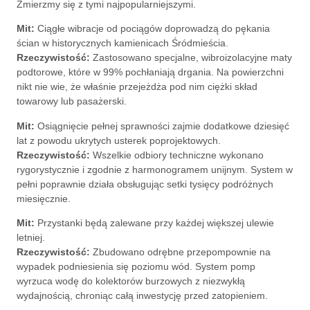
Zmierzmy się z tymi najpopularniejszymi.
Mit:
Ciągłe wibracje od pociągów doprowadzą do pękania
ścian w historycznych kamienicach Śródmieścia.
Rzeczywistość:
Zastosowano specjalne, wibroizolacyjne maty
podtorowe, które w 99% pochłaniają drgania. Na powierzchni
nikt nie wie, że właśnie przejeżdża pod nim ciężki skład
towarowy lub pasażerski.
Mit:
Osiągnięcie pełnej sprawności zajmie dodatkowe dziesięć
lat z powodu ukrytych usterek poprojektowych.
Rzeczywistość:
Wszelkie odbiory techniczne wykonano
rygorystycznie i zgodnie z harmonogramem unijnym. System w
pełni poprawnie działa obsługując setki tysięcy podróżnych
miesięcznie.
Mit:
Przystanki będą zalewane przy każdej większej ulewie
letniej.
Rzeczywistość:
Zbudowano odrębne przepompownie na
wypadek podniesienia się poziomu wód. System pomp
wyrzuca wodę do kolektorów burzowych z niezwykłą
wydajnością, chroniąc całą inwestycję przed zatopieniem.