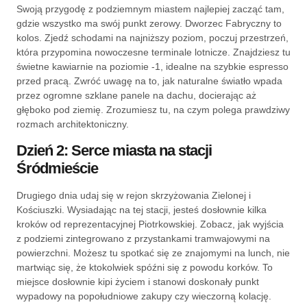
Swoją przygodę z podziemnym miastem najlepiej zacząć tam,
gdzie wszystko ma swój punkt zerowy. Dworzec Fabryczny to
kolos. Zjedź schodami na najniższy poziom, poczuj przestrzeń,
która przypomina nowoczesne terminale lotnicze. Znajdziesz tu
świetne kawiarnie na poziomie -1, idealne na szybkie espresso
przed pracą. Zwróć uwagę na to, jak naturalne światło wpada
przez ogromne szklane panele na dachu, docierając aż
głęboko pod ziemię. Zrozumiesz tu, na czym polega prawdziwy
rozmach architektoniczny.
Dzień 2: Serce miasta na stacji
Śródmieście
Drugiego dnia udaj się w rejon skrzyżowania Zielonej i
Kościuszki. Wysiadając na tej stacji, jesteś dosłownie kilka
kroków od reprezentacyjnej Piotrkowskiej. Zobacz, jak wyjścia
z podziemi zintegrowano z przystankami tramwajowymi na
powierzchni. Możesz tu spotkać się ze znajomymi na lunch, nie
martwiąc się, że ktokolwiek spóźni się z powodu korków. To
miejsce dosłownie kipi życiem i stanowi doskonały punkt
wypadowy na popołudniowe zakupy czy wieczorną kolację.