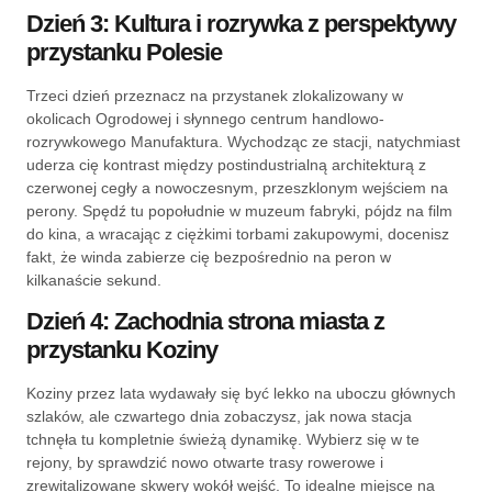
Dzień 3: Kultura i rozrywka z perspektywy
przystanku Polesie
Trzeci dzień przeznacz na przystanek zlokalizowany w
okolicach Ogrodowej i słynnego centrum handlowo-
rozrywkowego Manufaktura. Wychodząc ze stacji, natychmiast
uderza cię kontrast między postindustrialną architekturą z
czerwonej cegły a nowoczesnym, przeszklonym wejściem na
perony. Spędź tu popołudnie w muzeum fabryki, pójdz na film
do kina, a wracając z ciężkimi torbami zakupowymi, docenisz
fakt, że winda zabierze cię bezpośrednio na peron w
kilkanaście sekund.
Dzień 4: Zachodnia strona miasta z
przystanku Koziny
Koziny przez lata wydawały się być lekko na uboczu głównych
szlaków, ale czwartego dnia zobaczysz, jak nowa stacja
tchnęła tu kompletnie świeżą dynamikę. Wybierz się w te
rejony, by sprawdzić nowo otwarte trasy rowerowe i
zrewitalizowane skwery wokół wejść. To idealne miejsce na