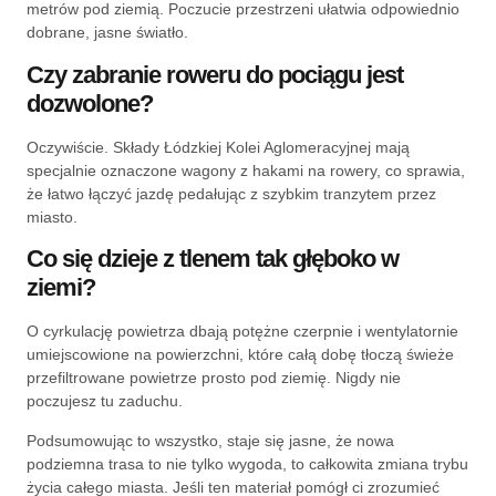
metrów pod ziemią. Poczucie przestrzeni ułatwia odpowiednio
dobrane, jasne światło.
Czy zabranie roweru do pociągu jest
dozwolone?
Oczywiście. Składy Łódzkiej Kolei Aglomeracyjnej mają
specjalnie oznaczone wagony z hakami na rowery, co sprawia,
że łatwo łączyć jazdę pedałując z szybkim tranzytem przez
miasto.
Co się dzieje z tlenem tak głęboko w
ziemi?
O cyrkulację powietrza dbają potężne czerpnie i wentylatornie
umiejscowione na powierzchni, które całą dobę tłoczą świeże
przefiltrowane powietrze prosto pod ziemię. Nigdy nie
poczujesz tu zaduchu.
Podsumowując to wszystko, staje się jasne, że nowa
podziemna trasa to nie tylko wygoda, to całkowita zmiana trybu
życia całego miasta. Jeśli ten materiał pomógł ci zrozumieć