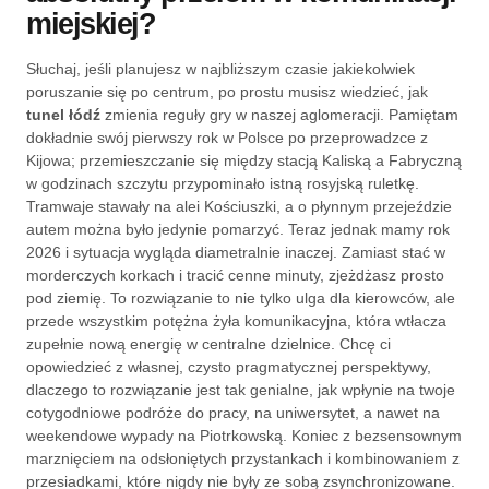
miejskiej?
Słuchaj, jeśli planujesz w najbliższym czasie jakiekolwiek
poruszanie się po centrum, po prostu musisz wiedzieć, jak
tunel łódź
zmienia reguły gry w naszej aglomeracji. Pamiętam
dokładnie swój pierwszy rok w Polsce po przeprowadzce z
Kijowa; przemieszczanie się między stacją Kaliską a Fabryczną
w godzinach szczytu przypominało istną rosyjską ruletkę.
Tramwaje stawały na alei Kościuszki, a o płynnym przejeździe
autem można było jedynie pomarzyć. Teraz jednak mamy rok
2026 i sytuacja wygląda diametralnie inaczej. Zamiast stać w
morderczych korkach i tracić cenne minuty, zjeżdżasz prosto
pod ziemię. To rozwiązanie to nie tylko ulga dla kierowców, ale
przede wszystkim potężna żyła komunikacyjna, która wtłacza
zupełnie nową energię w centralne dzielnice. Chcę ci
opowiedzieć z własnej, czysto pragmatycznej perspektywy,
dlaczego to rozwiązanie jest tak genialne, jak wpłynie na twoje
cotygodniowe podróże do pracy, na uniwersytet, a nawet na
weekendowe wypady na Piotrkowską. Koniec z bezsensownym
marznięciem na odsłoniętych przystankach i kombinowaniem z
przesiadkami, które nigdy nie były ze sobą zsynchronizowane.