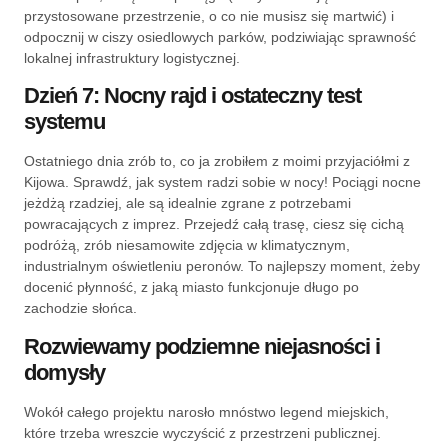
przystosowane przestrzenie, o co nie musisz się martwić) i
odpocznij w ciszy osiedlowych parków, podziwiając sprawność
lokalnej infrastruktury logistycznej.
Dzień 7: Nocny rajd i ostateczny test
systemu
Ostatniego dnia zrób to, co ja zrobiłem z moimi przyjaciółmi z
Kijowa. Sprawdź, jak system radzi sobie w nocy! Pociągi nocne
jeżdżą rzadziej, ale są idealnie zgrane z potrzebami
powracających z imprez. Przejedź całą trasę, ciesz się cichą
podróżą, zrób niesamowite zdjęcia w klimatycznym,
industrialnym oświetleniu peronów. To najlepszy moment, żeby
docenić płynność, z jaką miasto funkcjonuje długo po
zachodzie słońca.
Rozwiewamy podziemne niejasności i
domysły
Wokół całego projektu narosło mnóstwo legend miejskich,
które trzeba wreszcie wyczyścić z przestrzeni publicznej.