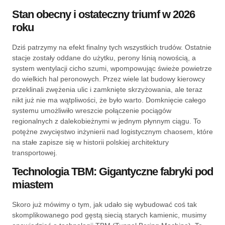
Stan obecny i ostateczny triumf w 2026
roku
Dziś patrzymy na efekt finalny tych wszystkich trudów. Ostatnie
stacje zostały oddane do użytku, perony lśnią nowością, a
system wentylacji cicho szumi, wpompowując świeże powietrze
do wielkich hal peronowych. Przez wiele lat budowy kierowcy
przeklinali zwężenia ulic i zamknięte skrzyżowania, ale teraz
nikt już nie ma wątpliwości, że było warto. Domknięcie całego
systemu umożliwiło wreszcie połączenie pociągów
regionalnych z dalekobieżnymi w jednym płynnym ciągu. To
potężne zwycięstwo inżynierii nad logistycznym chaosem, które
na stałe zapisze się w historii polskiej architektury
transportowej.
Technologia TBM: Gigantyczne fabryki pod
miastem
Skoro już mówimy o tym, jak udało się wybudować coś tak
skomplikowanego pod gęstą siecią starych kamienic, musimy