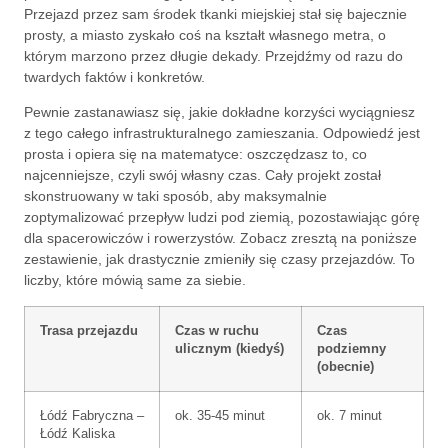
Przejazd przez sam środek tkanki miejskiej stał się bajecznie
prosty, a miasto zyskało coś na kształt własnego metra, o
którym marzono przez długie dekady. Przejdźmy od razu do
twardych faktów i konkretów.
Pewnie zastanawiasz się, jakie dokładne korzyści wyciągniesz
z tego całego infrastrukturalnego zamieszania. Odpowiedź jest
prosta i opiera się na matematyce: oszczędzasz to, co
najcenniejsze, czyli swój własny czas. Cały projekt został
skonstruowany w taki sposób, aby maksymalnie
zoptymalizować przepływ ludzi pod ziemią, pozostawiając górę
dla spacerowiczów i rowerzystów. Zobacz zresztą na poniższe
zestawienie, jak drastycznie zmieniły się czasy przejazdów. To
liczby, które mówią same za siebie.
Trasa przejazdu
Czas w ruchu
Czas
ulicznym (kiedyś)
podziemny
(obecnie)
Łódź Fabryczna –
ok. 35-45 minut
ok. 7 minut
Łódź Kaliska