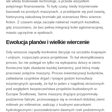
ale wtedy brakowało technologii, a przede wszystkim
potężnego finansowania. To były czasy, kiedy inżynierowie
bazowali na prostych maszynach, a przebijanie się pod zwartą,
historyczną zabudową brzmiało jak scenariusz filmu science-
fiction. Z czasem wizja zaczęła nabierać realnych kształtów,
gdy zrozumiano, że bez pełnej integracji kolei aglomeracyjnej,
miasto ugrzęźnie w spalinach.
Ewolucja planów i wielkie wiercenie
Gdy wreszcie zapadły konkretne decyzje na szczeblu krajowym
i unijnym, rozpoczęto prace projektowe. To był skomplikowany
proces, bo nie polegał on tylko na wykopaniu dziury w ziemi.
Konieczne było zbadanie każdej kamienicy, pod którą miały
pracować potężne maszyny. Proces inwentaryzacji budynków,
zakładania czujników drgań i tysiące godzin konsultacji
inżynieryjnych sprawiły, że był to jeden z najpilniej strzeżonych
pod względem bezpieczeństwa projektów budowlanych w
Europie Środkowej. Same maszyny drążące przypominały
podziemne fabryki, przesuwające się w mrokach łódzkiej ziemi
milimetr po milimetrze, walcząc z trudnymi warunkami
hydrologicznymi i pozostałościami dawnych rzek podziemnych.