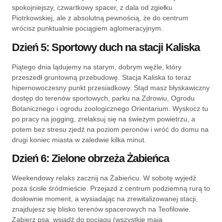
spokojniejszy, czwartkowy spacer, z dala od zgiełku
Piotrkowskiej, ale z absolutną pewnością, że do centrum
wrócisz punktualnie pociągiem aglomeracyjnym.
Dzień 5: Sportowy duch na stacji Kaliska
Piątego dnia lądujemy na starym, dobrym węźle, który
przeszedł gruntowną przebudowę. Stacja Kaliska to teraz
hipernowoczesny punkt przesiadkowy. Stąd masz błyskawiczny
dostęp do terenów sportowych, parku na Zdrowiu, Ogrodu
Botanicznego i ogrodu zoologicznego Orientarium. Wyskocz tu
po pracy na jogging, zrelaksuj się na świeżym powietrzu, a
potem bez stresu zjedź na poziom peronów i wróć do domu na
drugi koniec miasta w zaledwie kilka minut.
Dzień 6: Zielone obrzeża Żabieńca
Weekendowy relaks zacznij na Żabieńcu. W sobotę wyjedź
poza ścisłe śródmieście. Przejazd z centrum podziemną rurą to
dosłownie moment, a wysiadając na zrewitalizowanej stacji,
znajdujesz się blisko terenów spacerowych na Teofilowie.
Zabierz psa, wsiądź do pociągu (wszystkie mają