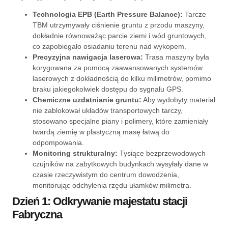
Technologia EPB (Earth Pressure Balance):
Tarcze
TBM utrzymywały ciśnienie gruntu z przodu maszyny,
dokładnie równoważąc parcie ziemi i wód gruntowych,
co zapobiegało osiadaniu terenu nad wykopem.
Precyzyjna nawigacja laserowa:
Trasa maszyny była
korygowana za pomocą zaawansowanych systemów
laserowych z dokładnością do kilku milimetrów, pomimo
braku jakiegokolwiek dostępu do sygnału GPS.
Chemiczne uzdatnianie gruntu:
Aby wydobyty materiał
nie zablokował układów transportowych tarczy,
stosowano specjalne piany i polimery, które zamieniały
twardą ziemię w plastyczną masę łatwą do
odpompowania.
Monitoring strukturalny:
Tysiące bezprzewodowych
czujników na zabytkowych budynkach wysyłały dane w
czasie rzeczywistym do centrum dowodzenia,
monitorując odchylenia rzędu ułamków milimetra.
Dzień 1: Odkrywanie majestatu stacji
Fabryczna