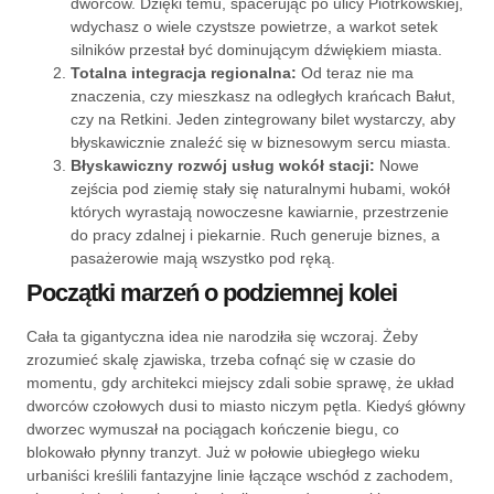
dworców. Dzięki temu, spacerując po ulicy Piotrkowskiej,
wdychasz o wiele czystsze powietrze, a warkot setek
silników przestał być dominującym dźwiękiem miasta.
Totalna integracja regionalna:
Od teraz nie ma
znaczenia, czy mieszkasz na odległych krańcach Bałut,
czy na Retkini. Jeden zintegrowany bilet wystarczy, aby
błyskawicznie znaleźć się w biznesowym sercu miasta.
Błyskawiczny rozwój usług wokół stacji:
Nowe
zejścia pod ziemię stały się naturalnymi hubami, wokół
których wyrastają nowoczesne kawiarnie, przestrzenie
do pracy zdalnej i piekarnie. Ruch generuje biznes, a
pasażerowie mają wszystko pod ręką.
Początki marzeń o podziemnej kolei
Cała ta gigantyczna idea nie narodziła się wczoraj. Żeby
zrozumieć skalę zjawiska, trzeba cofnąć się w czasie do
momentu, gdy architekci miejscy zdali sobie sprawę, że układ
dworców czołowych dusi to miasto niczym pętla. Kiedyś główny
dworzec wymuszał na pociągach kończenie biegu, co
blokowało płynny tranzyt. Już w połowie ubiegłego wieku
urbaniści kreślili fantazyjne linie łączące wschód z zachodem,