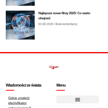
Najlepsze nowe filmy 2025: Co warto
obejrzeć
03.08.2026
Brak komentarzy
Wiadomości ze świata
Menu
Gdzie znaleźć
identyfikator
Polityka dotycząca plików cookie