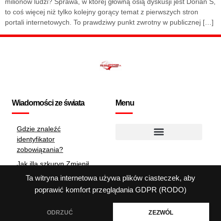
milionów ludzi? Sprawa, w której główną osią dyskusji jest Dorian S,
to coś więcej niż tylko kolejny gorący temat z pierwszych stron
portali internetowych. To prawdziwy punkt zwrotny w publicznej […]
Wiadomości ze świata
Menu
Gdzie znaleźć
identyfikator
Polityka dotycząca plików cookie
zobowiązania?
Jak illa szkuryn Zmienił
Oblicze Polskiej Ligi
Ta witryna internetowa używa plików ciasteczek, aby
Finał marzeń: puchar
poprawić komfort przeglądania
GDPR (RODO)
polski 2025 w pigułce
ODRZUĆ
ZEZWÓL