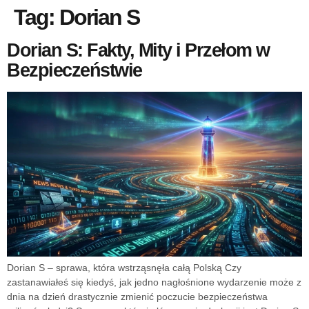
Tag:
Dorian S
Dorian S: Fakty, Mity i Przełom w
Bezpieczeństwie
Dorian S – sprawa, która wstrząsnęła całą Polską Czy
zastanawiałeś się kiedyś, jak jedno nagłośnione wydarzenie może z
dnia na dzień drastycznie zmienić poczucie bezpieczeństwa