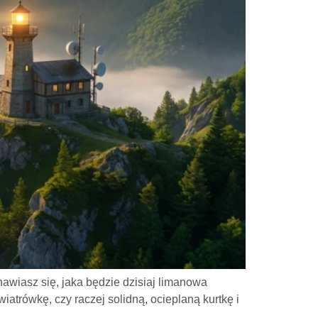
wiasz się, jaka będzie dzisiaj limanowa
atrówkę, czy raczej solidną, ocieplaną kurtkę i