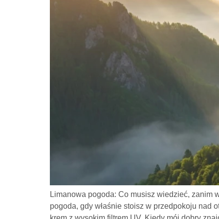
Limanowa pogoda: Co musisz wiedzieć, zanim wy
pogoda, gdy właśnie stoisz w przedpokoju nad ot
krem z wysokim filtrem UV. Kiedy mój dobry znaj