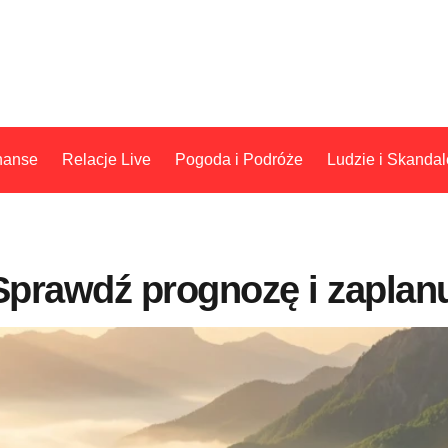
nanse
Relacje Live
Pogoda i Podróże
Ludzie i Skandal
rawdź prognozę i zaplanu