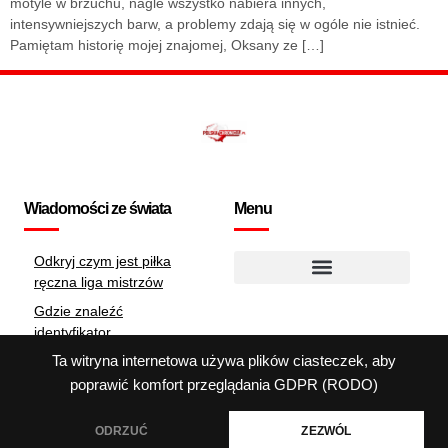
motyle w brzuchu, nagle wszystko nabiera innych,
intensywniejszych barw, a problemy zdają się w ogóle nie istnieć.
Pamiętam historię mojej znajomej, Oksany ze […]
Wiadomości ze świata
Menu
Odkryj czym jest piłka
ręczna liga mistrzów
Polityka dotycząca plików cookie
Gdzie znaleźć
identyfikator
zobowiązania?
Ta witryna internetowa używa plików ciasteczek, aby
Jak illa szkuryn Zmienił
poprawić komfort przeglądania
GDPR (RODO)
Oblicze Polskiej Ligi
ODRZUĆ
ZEZWÓL