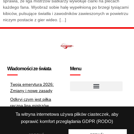
sprawia, że liga mistrzów siatkarzy wywołuje ciarki na plecach
każdego fana. Wyobraź sobie halę wypełnioną po brzegi tysiącami
kibiców, pulsujące światła i zawodników zawieszonych w powietrzu
niczym postacie z gier wideo. […]
Wiadomości ze świata
Menu
Twoja emerytura 2026:
Zmiany i nowe zasady
Polityka dotycząca plików cookie
Odkryj czym jest piłka
ręczna liga mistrzów
Gdzie znaleźć
Ta witryna internetowa używa plików ciasteczek, aby
identyfikator
poprawić komfort przeglądania
GDPR (RODO)
zobowiązania?