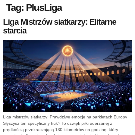
Tag:
PlusLiga
Liga Mistrzów siatkarzy: Elitarne
starcia
Liga mistrzów siatkarzy: Prawdziwe emocje na parkietach Europy
Słyszysz ten specyficzny huk? To dźwięk piłki uderzanej z
prędkością przekraczającą 130 kilometrów na godzinę, który